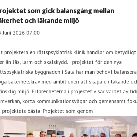
rojektet som gick balansgång mellan
äkerhet och läkande miljö
3 Juni 2026 07:00
t projektera en rättspsykiatrisk klinik handlar om betydligt
r än lås, larm och skalskydd. I projektet för den nya
ttspsykiatriska byggnaden i Sala har man behövt balansera
öga säkerhetskrav med ambitionen att skapa en läkande oc
nsklig miljö. Erfarenheterna i projektet visar värdet av tid
amverkan, korta kommunikationsvägar och gemensamt fok
 projektets bästa. Projektet som genom