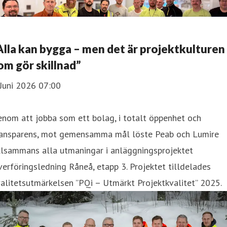
Alla kan bygga – men det är projektkulturen
om gör skillnad”
Juni 2026 07:00
nom att jobba som ett bolag, i totalt öppenhet och
ransparens, mot gemensamma mål löste Peab och Lumire
llsammans alla utmaningar i anläggningsprojektet
erföringsledning Råneå, etapp 3. Projektet tilldelades
alitetsutmärkelsen ”PQi – Utmärkt Projektkvalitet” 2025.