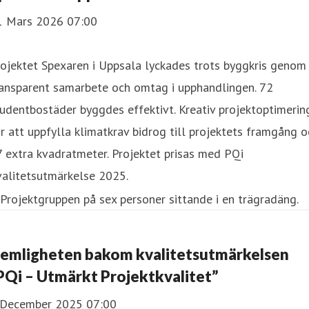
1 Mars 2026 07:00
ojektet Spexaren i Uppsala lyckades trots byggkris genom
ransparent samarbete och omtag i upphandlingen. 72
udentbostäder byggdes effektivt. Kreativ projektoptimerin
r att uppfylla klimatkrav bidrog till projektets framgång o
 extra kvadratmeter. Projektet prisas med PQi
valitetsutmärkelse 2025.
emligheten bakom kvalitetsutmärkelsen
PQi – Utmärkt Projektkvalitet”
 December 2025 07:00