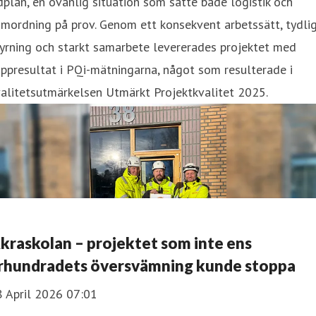
dplan, en ovanlig situation som satte både logistik och
mordning på prov. Genom ett konsekvent arbetssätt, tydli
yrning och starkt samarbete levererades projektet med
ppresultat i PQi-mätningarna, något som resulterade i
alitetsutmärkelsen Utmärkt Projektkvalitet 2025.
kraskolan – projektet som inte ens
rhundradets översvämning kunde stoppa
8 April 2026 07:01