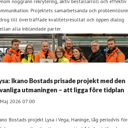
nom noggrann rekrytering, aktiv beställarroll och effektiv
ommunikation. Projektets samarbetsanda och problemlösni
drog till överträffade kvalitetsresultat och öppen dialog
llan alla inblandade parter.
ysa: Ikano Bostads prisade projekt med den
vanliga utmaningen – att ligga före tidplan
 Maj 2026 07:00
ano Bostads projekt Lysa i Vega, Haninge, låg periodvis för