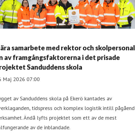
ära samarbete med rektor och skolpersonal
n av framgångsfaktorerna i det prisade
rojektet Sanduddens skola
6 Maj 2026 07:00
ygget av Sanduddens skola på Ekerö kantades av
erklaganden, tidspress och komplex logistik intill pågåen
rksamhet. Ändå lyfts projektet som ett av de mest
älfungerande av de inblandade.