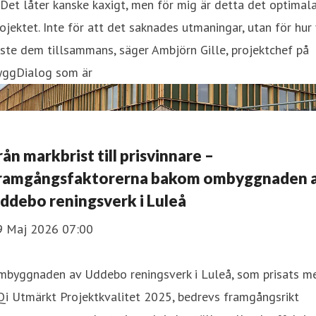
Det låter kanske kaxigt, men för mig är detta det optimal
ojektet. Inte för att det saknades utmaningar, utan för hur 
ste dem tillsammans, säger Ambjörn Gille, projektchef på
yggDialog som är
rån markbrist till prisvinnare –
ramgångsfaktorerna bakom ombyggnaden 
ddebo reningsverk i Luleå
9 Maj 2026 07:00
mbyggnaden av Uddebo reningsverk i Luleå, som prisats m
i Utmärkt Projektkvalitet 2025, bedrevs framgångsrikt