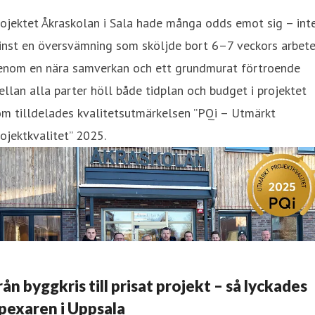
ojektet Åkraskolan i Sala hade många odds emot sig – int
inst en översvämning som sköljde bort 6–7 veckors arbete
enom en nära samverkan och ett grundmurat förtroende
llan alla parter höll både tidplan och budget i projektet
m tilldelades kvalitetsutmärkelsen ”PQi – Utmärkt
ojektkvalitet” 2025.
rån byggkris till prisat projekt – så lyckades
pexaren i Uppsala