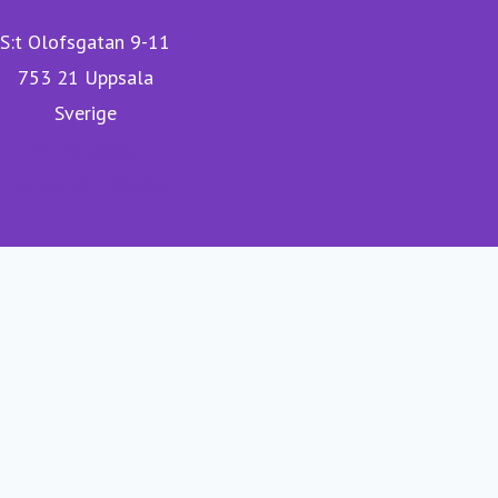
S:t Olofsgatan 9-11
753 21 Uppsala
Sverige
Vår hemsida
Följ oss på Linkedin