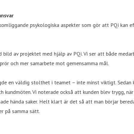
ansvar
komliggande psykologiska aspekter som gör att PQi kan eff
ad bild av projektet med hjälp av PQi. Vi ser att både medar
e stuprör och mer samarbete mot gemensamma mål.
e en väldig stolthet i teamet – inte minst viktigt. Sedan k
h kundmöten. Vi noterade också att kunden blev trygg, när
rjade hända saker. Helt klart är det så att man börjar ber
er på samma sätt.