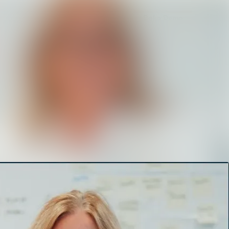
Sök i nyhetsrummet
Följ
Följer