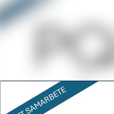
Senaste nyheterna
Nyhetsarkiv
Mediearkiv
Event
Kontakt