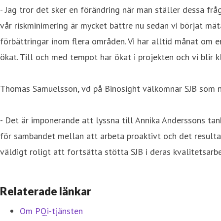
- Jag tror det sker en förändring när man ställer dessa frå
vår riskminimering är mycket bättre nu sedan vi börjat mät
förbättringar inom flera områden. Vi har alltid månat om 
ökat. Till och med tempot har ökat i projekten och vi blir kl
Thomas Samuelsson, vd på Binosight välkomnar SJB som n
- Det är imponerande att lyssna till Annika Anderssons ta
för sambandet mellan att arbeta proaktivt och det resultat
väldigt roligt att fortsätta stötta SJB i deras kvalitetsar
Relaterade länkar
Om PQi-tjänsten