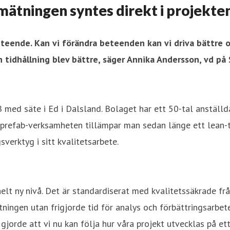
smätningen syntes direkt i projekte
eteende. Kan vi förändra beteenden kan vi driva bättre o
h tidhållning blev bättre, säger Annika Andersson, vd p
JB med säte i Ed i Dalsland. Bolaget har ett 50-tal anstäl
prefab-verksamheten tillämpar man sedan länge ett lean-t
erktyg i sitt kvalitetsarbete.
helt ny nivå. Det är standardiserat med kvalitetssäkrade fråg
tningen utan frigjorde tid för analys och förbättringsarbe
de att vi nu kan följa hur våra projekt utvecklas på ett 