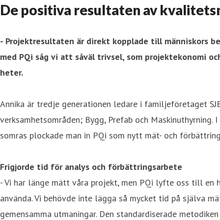
De positiva resultaten av kvalitet
- Projektresultaten är direkt kopplade till människors b
med PQi såg vi att såväl trivsel, som projektekonomi oc
heter.
Annika är tredje generationen ledare i familjeföretaget S
verksamhetsområden; Bygg, Prefab och Maskinuthyrning. I 
somras plockade man in PQi som nytt mät- och förbättringsv
Frigjorde tid för analys och förbättringsarbete
- Vi har länge mätt våra projekt, men PQi lyfte oss till en 
använda. Vi behövde inte lägga så mycket tid på själva mä
gemensamma utmaningar. Den standardiserade metodiken gjor