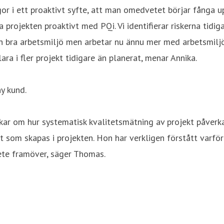
gor i ett proaktivt syfte, att man omedvetet börjar fånga u
a projekten proaktivt med PQi. Vi identifierar riskerna tid
en bra arbetsmiljö men arbetar nu ännu mer med arbetsmiljö
ara i fler projekt tidigare än planerat, menar Annika.
y kund.
nkar om hur systematisk kvalitetsmätning av projekt påver
 som skapas i projekten. Hon har verkligen förstått varför
bete framöver, säger Thomas.